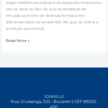
exige revisões periódicas e atualizações frequentes.
Isso se deve ao fato de que as tentativas de
intrusão ocorrem de diversas formas e em
diferentes tipos de ambientes. No que se refere à
proteção perimetral,
Read More »
JOINVILLE
Rua: Urussanga, 330 - Bucarein | CEP 89202-
400